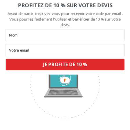
PROFITEZ DE 10 % SUR VOTRE DEVIS
Avant de partir, inscrivez-vous pour recevoir votre code par email .
Augmenter votre chiffre d’affaire
Vous pourrez facilement l'utiliser et bénéficier de 10 % sur votre
devis.
En moyenne, la vidéo augmente les ventes de 144%.
JE PROFITE DE 10 %