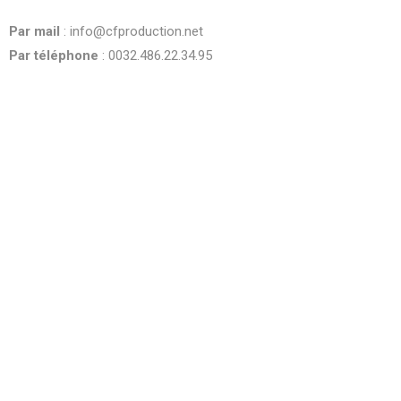
be
Par mail
: info@cfproduction.net
left
blank
Par téléphone
: 0032.486.22.34.95