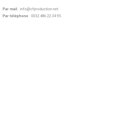
be
Par mail
: info@cfproduction.net
left
blank
Par téléphone
: 0032.486.22.34.95