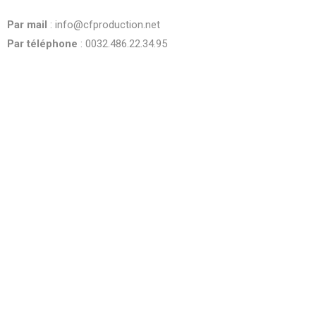
be
Par mail
: info@cfproduction.net
left
blank
Par téléphone
: 0032.486.22.34.95