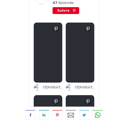
47
Abonnés
Suivre
cfproduction
cfproduction