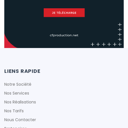
cfproduction
cfproduction
LIENS RAPIDE
cfproduction
Notre Société
Nos Services
Nos Réalisations
Nos Tarifs
cfproduction
Nous Contacter
cfproduction