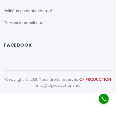
cfproduction
Politique de confidentialité
Termes et conditions
cfproduction
FACEBOOK
cfproduction
cfproduction
Copyright © 2021. Tous droits réservés
CF PRODUCTION
info@cfproduction.net
cfproduction