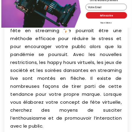
offres en avant première.
Fête virtuelle en streaming live
Une autre
idée de streaming live
est
M'inscrire
d’organiser une fête virtuelle en direct. Une
Non Merci
fête en streaming live pourrait être une
méthode efficace pour réduire le stress et
pour encourager votre public alors que la
pandémie se poursuit. Avec les nouvelles
restrictions, les happy hours virtuels, les jeux de
société et les soirées dansantes en streaming
live sont montés en flèche. Il existe de
nombreuses façons de tirer parti de cette
tendance pour votre propre marque. Lorsque
vous élaborez votre concept de fête virtuelle,
cherchez des moyens de susciter
l’enthousiasme et de promouvoir l’interaction
avec le public.