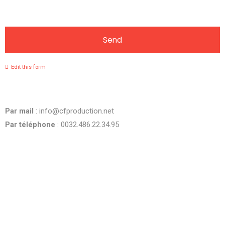
Send
This
Edit this form
field
should
be
Par mail
: info@cfproduction.net
left
blank
Par téléphone
: 0032.486.22.34.95