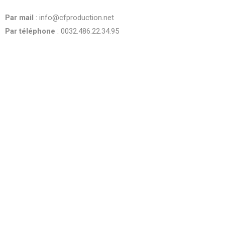
be
Par mail
: info@cfproduction.net
left
blank
Par téléphone
: 0032.486.22.34.95