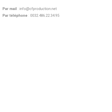
be
Par mail
: info@cfproduction.net
left
blank
Par téléphone
: 0032.486.22.34.95