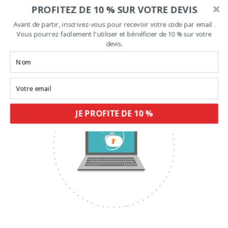
PROFITEZ DE 10 % SUR VOTRE DEVIS
Avant de partir, inscrivez-vous pour recevoir votre code par email .
Augmenter votre chiffre d’affaire
Vous pourrez facilement l'utiliser et bénéficier de 10 % sur votre
devis.
En moyenne, la vidéo augmente les ventes de 144%.
JE PROFITE DE 10 %