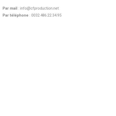
be
Par mail
: info@cfproduction.net
left
blank
Par téléphone
: 0032.486.22.34.95