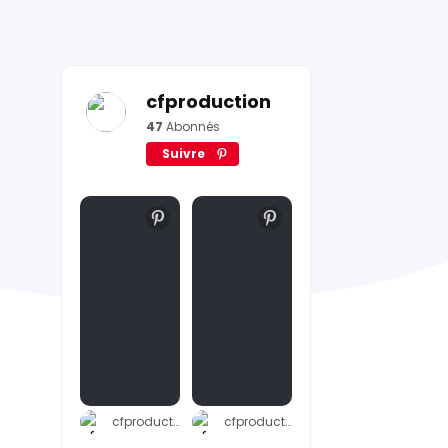
cfproduction
47
Abonnés
Suivre
cfproduction
cfproduction