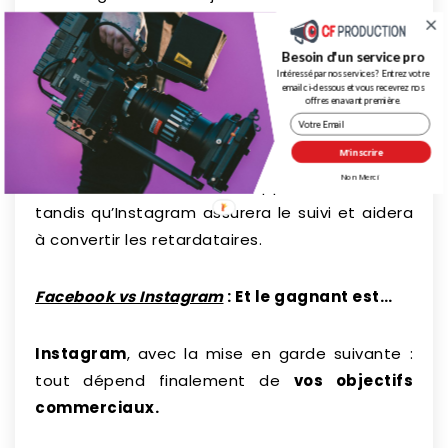
En ce qui consiste les publicité, une façon de
Besoin d'un service pro
procéder serait de commencer par une
Intéressé par nos services ? Entrez votre
email ci-dessous et vous recevrez nos
campagne publicitaire sur Facebook. Ensuite,
offres en avant première.
vous pouvez faire une promotion sur Instagram
M'inscrire
en ciblant la partie de votre public qui n’a pas
Non Merci
converti. Facebook vous apportera le trafic
tandis qu’Instagram assurera le suivi et aidera
à convertir les retardataires.
Facebook vs Instagram
: Et le gagnant est…
Instagram
, avec la mise en garde suivante :
tout dépend finalement de
vos objectifs
commerciaux.