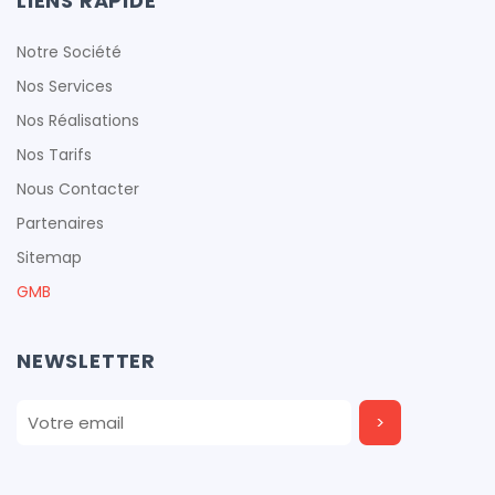
LIENS RAPIDE
cfproduction
Notre Société
Nos Services
Nos Réalisations
Nos Tarifs
cfproduction
Nous Contacter
cfproduction
Partenaires
Sitemap
GMB
cfproduction
NEWSLETTER
cfproduction