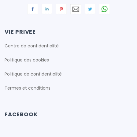
cfproduction
cfproduction
VIE PRIVEE
Centre de confidentialité
cfproduction
Politique des cookies
cfproduction
Politique de confidentialité
Termes et conditions
cfproduction
FACEBOOK
cfproduction