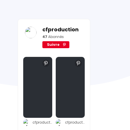
cfproduction
47
Abonnés
Suivre
cfproduction
cfproduction