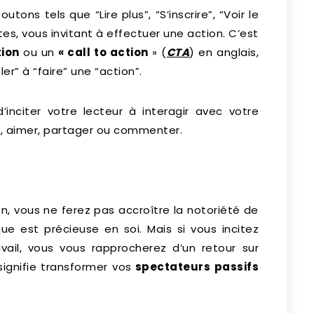
tons tels que “Lire plus”, “S’inscrire”, “Voir le
tes, vous invitant à effectuer une action. C’est
tion
ou un
« call to action
» (
CTA
) en anglais,
r” à “faire” une “action”.
d’inciter votre lecteur à interagir avec votre
ire, aimer, partager ou commenter.
on, vous ne ferez pas accroître la notoriété de
e est précieuse en soi. Mais si vous incitez
avail, vous vous rapprocherez d’un retour sur
signifie transformer vos
spectateurs passifs