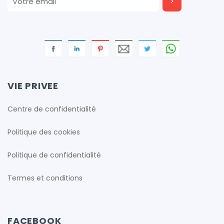
cfproduction
cfproduction
cfproduction
VIE PRIVEE
Centre de confidentialité
cfproduction
Politique des cookies
cfproduction
Politique de confidentialité
Termes et conditions
cfproduction
FACEBOOK
cfproduction