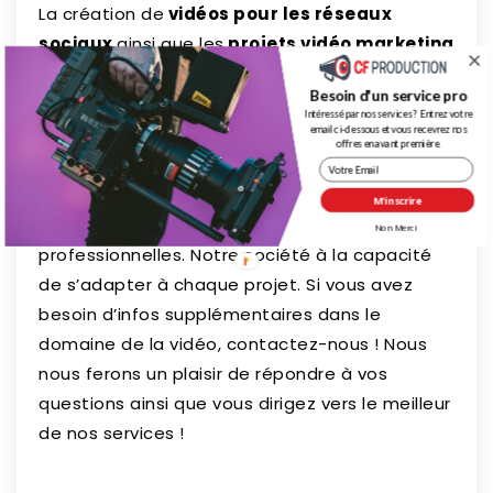
La création de
vidéos pour les réseaux
sociaux
ainsi que les
projets vidéo marketing
vous intéresse ? Venez découvrir nos articles
Besoin d'un service pro
sur
notre blog
!
Intéressé par nos services ? Entrez votre
email ci-dessous et vous recevrez nos
offres en avant première.
Si les projets vidéos vous intéresse, n’hésitez
pas à faire appel à
CF Production
afin de
M'inscrire
réaliser des vidéos marketing uniques et
Non Merci
professionnelles. Notre société à la capacité
de s’adapter à chaque projet. Si vous avez
besoin d’infos supplémentaires dans le
domaine de la vidéo, contactez-nous ! Nous
nous ferons un plaisir de répondre à vos
questions ainsi que vous dirigez vers le meilleur
de nos services !