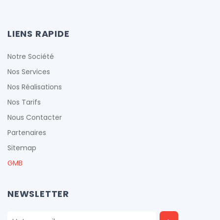
LIENS RAPIDE
cfproduction
Notre Société
Nos Services
Nos Réalisations
Nos Tarifs
cfproduction
Nous Contacter
cfproduction
Partenaires
Sitemap
GMB
cfproduction
NEWSLETTER