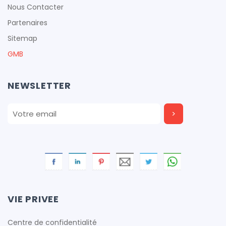
Nous Contacter
cfproduction
Partenaires
Sitemap
GMB
cfproduction
NEWSLETTER
cfproduction
cfproduction
cfproduction
VIE PRIVEE
Centre de confidentialité
cfproduction