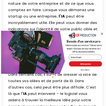
nature de votre entreprise et de ce que vous
comptez en faire. Lorsque vous démarrez une
startup ou une entreprise,
l'IA
peut être
incroyablement utile. Elle peut vous donner des
indications sur l'identité de votre public cible et
sur la façon dont il va réagir à certains
changements dans votre offre de produits ou
Besoin d'un service pro
Intéressé par nos services ? Entrez votre
de services.
email ci-dessous et vous recevrez nos
offres en avant première.
Pour travailler sur un projet, vous devez avoir
M'inscrire
une bonne idée de ce que vous voulez faire.
Non Merci
Dans certains cas, il suffit de dresser la liste de
toutes vos idées et de partir de là. Dans
d'autres cas, cela peut être plus difficile. C'est
là que l
'IA
peut intervenir – le logiciel vous
aidera à trouver la meilleure idée pour votre