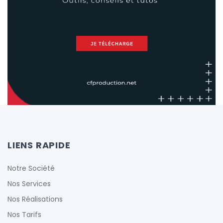
cfproduction
cfproduction
LIENS RAPIDE
cfproduction
Notre Société
Nos Services
Nos Réalisations
Nos Tarifs
cfproduction