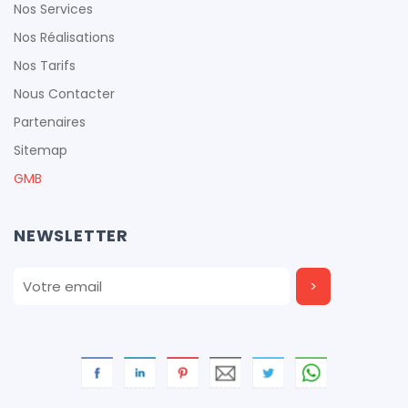
Nos Services
Nos Réalisations
Nos Tarifs
cfproduction
Nous Contacter
cfproduction
Partenaires
Sitemap
GMB
cfproduction
NEWSLETTER
cfproduction
cfproduction
cfproduction