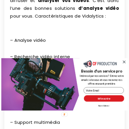
diffuser et
analyser vos vidéos
. C’est donc
l’une des bonnes solutions
d’analyse vidéo
pour vous. Caractéristiques de Vidalytics :
– Analyse vidéo
– Recherche vidéo interne
Besoin d'un service pro
– Support des écrans mobiles
Intéressé par nos services ? Entrez votre
email ci-dessous et vous recevrez nos
offres en avant première.
– Streaming vidéo
M'inscrire
– Hébergement vidéo
Non Merci
– Support multimédia