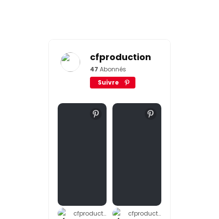
cfproduction
47
Abonnés
Suivre
cfproduction
cfproduction