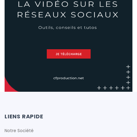
cfproduction
cfproduction
cfproduction
cfproduction
LIENS RAPIDE
cfproduction
Notre Société